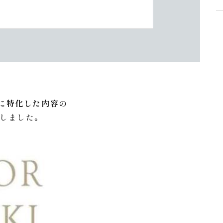
に特化した内容
の
致しました。